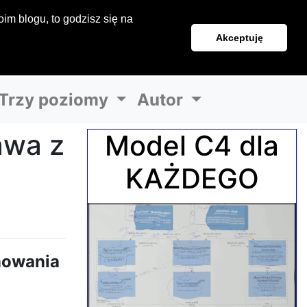
im blogu, to godzisz się na
Akceptuję
Trzy poziomy
Autor
awa z
Model C4 dla
KAŻDEGO
mowania