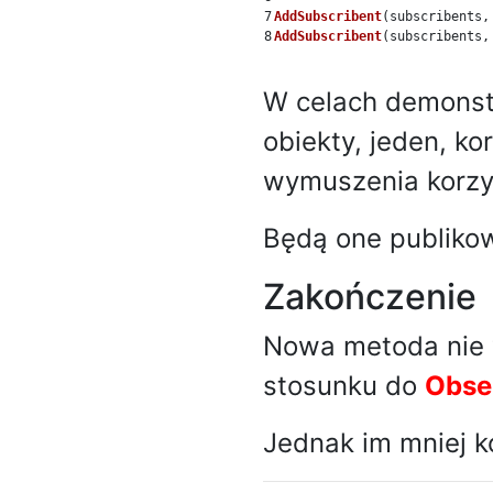
7

AddSubscribent
(
subscribents
,
AddSubscribent
(
subscribents
,
W celach demons
obiekty, jeden, ko
wymuszenia korzy
Będą one publiko
Zakończenie
Nowa metoda nie 
stosunku do
Obse
Jednak im mniej k