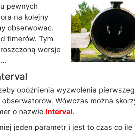
iu pewnych
ora na kolejny
emy obserwować.
d timerów. Tym
proszczoną wersje
r
…
terval
rzeby opóźnienia wyzwolenia pierwsze
 obserwatorów. Wówczas można skorz
imer o nazwie
Interval
.
iej jeden parametr i jest to czas co ile