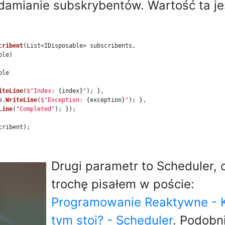
amianie subskrybentów. Wartość ta je
cribent
(
List
<
IDisposable
>
subscribents
,
ble
)
ble
iteLine
(
$"Index: 
{
index
}
"
);
},
e
.
WriteLine
(
$"Exception: 
{
exception
}
"
);
},
Line
(
"Completed"
);
});
cribent
);
Drugi parametr to Scheduler, 
trochę pisałem w poście:
Programowanie Reaktywne - K
tym stoi? - Scheduler
. Podobni