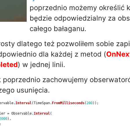
poprzednio możemy określić k
będzie odpowiedzialny za obs
całego bałaganu.
rosty dlatego też pozwoliłem sobie zap
dpowiednio dla każdej z metod (
OnNex
leted
) w jednej linii.
ak poprzednio zachowujemy obserwato
szego usunięcia.
ervable
.
Interval
(
TimeSpan
.
FromMilliseconds
(
200
));
ler
=
Observable
.
Interval
(
2000
),
;