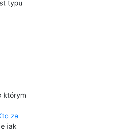
st typu
o którym
to za
e jak