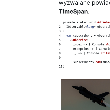
wyzwalane powiad
TimeSpan
.
1

private
static
void
AddSubs
2

IObservable
<
long
>
observa
3

{
4

var
subscribent
=
observa
5

.
Subscribe
(
6

index
=>
{
Console
.
Wr
7

exception
=>
{
Consol
8

()
=>
{
Console
.
Write
9

10

subscribents
.
Add
(
subs
}