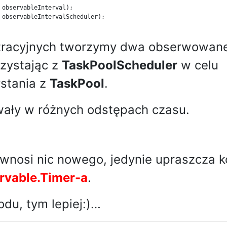
observableInterval
);
observableIntervalScheduler
);
tracyjnych tworzymy dwa obserwowan
rzystając z
TaskPoolScheduler
w celu
stania z
TaskPool
.
wały w różnych odstępach czasu.
wnosi nic nowego, jedynie upraszcza 
rvable.Timer-a
.
odu, tym lepiej:)…