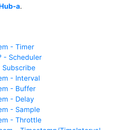
tHub-a
.
em - Timer
? - Scheduler
- Subscribe
m - Interval
m - Buffer
em - Delay
em - Sample
m - Throttle