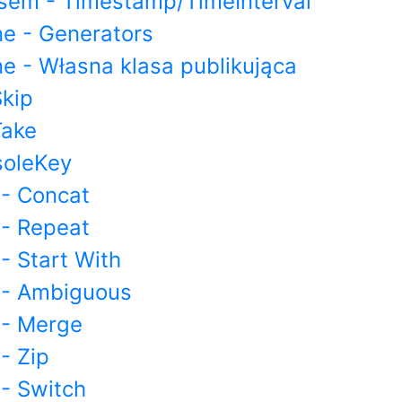
sem - Timestamp/TimeInterval
e - Generators
 - Własna klasa publikująca
kip
Take
soleKey
- Concat
- Repeat
- Start With
 - Ambiguous
 - Merge
- Zip
- Switch