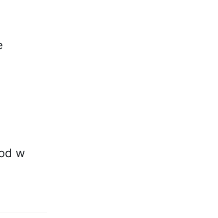
e
kod w