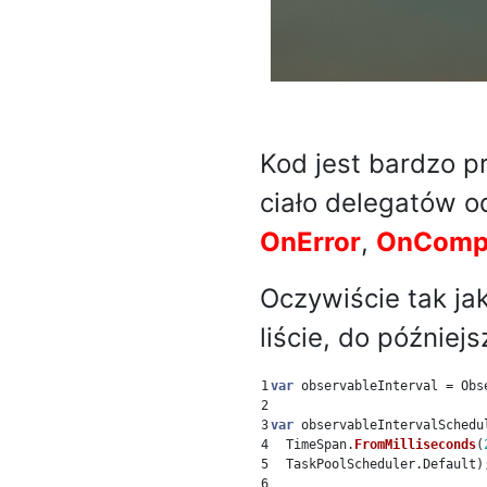
Kod jest bardzo p
ciało delegatów o
OnError
,
OnComp
Oczywiście tak j
liście, do później
1

var
observableInterval
=
Obs
2

3

var
observableIntervalSchedu
4

TimeSpan
.
FromMilliseconds
(
5

TaskPoolScheduler
.
Default
)
6
