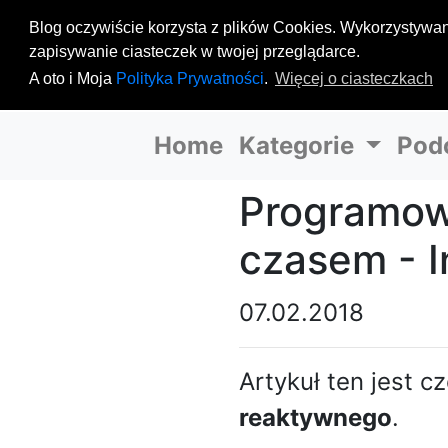
Blog oczywiście korzysta z plików Cookies. Wykorzystywane
zapisywanie ciasteczek w twojej przeglądarce.
A oto i Moja
Polityka Prywatności
.
Więcej o ciasteczkach
Home
Kategorie
Pod
Programow
czasem - I
07.02.2018
Artykuł ten jest c
reaktywnego
.