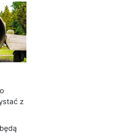
go
ystać z
 będą