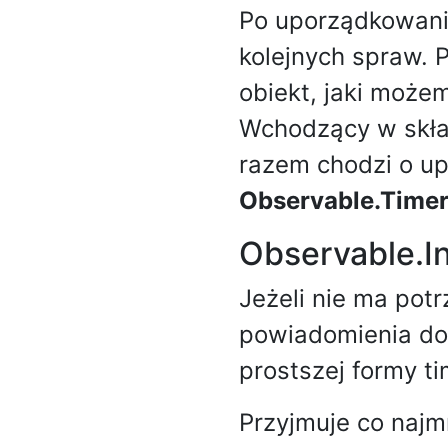
Po uporządkowan
kolejnych spraw. P
obiekt, jaki moż
Wchodzący w skła
razem chodzi o u
Observable.Time
Observable.In
Jeżeli nie ma pot
powiadomienia do
prostszej formy t
Przyjmuje co najmn