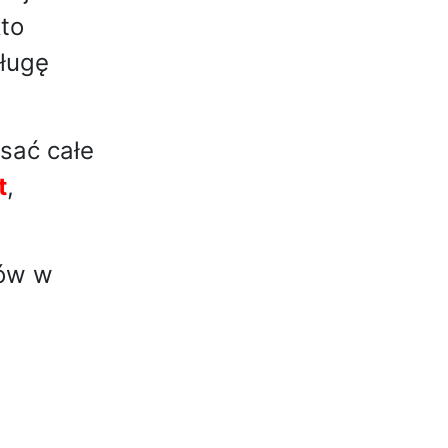
to
ługę
isać całe
t
,
rów w