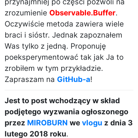
przynajmniej po części pozwoli na
zrozumienie
Observable.Buffer
.
Oczywiście metoda zawiera wiele
braci i sióstr. Jednak zapoznałem
Was tylko z jedną. Proponuję
poeksperymentować tak jak Ja to
zrobiłem w tym przykładzie.
Zapraszam na
GitHub-a
!
Jest to post wchodzący w skład
podjętego wyzwania ogłoszonego
przez
MIROBURN
we
vlogu
z dnia 3
lutego 2018 roku
.