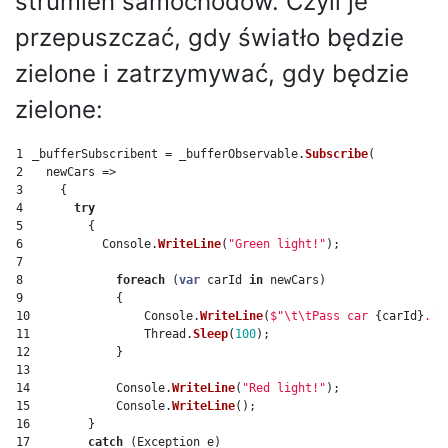
strumień samochodów. Czyli je
przepuszczać, gdy światło będzie
zielone i zatrzymywać, gdy będzie
zielone:
1

_bufferSubscribent
=
_bufferObservable
.
Subscribe
(
2

newCars
=>
3

{
4

try
5

{
6

Console
.
WriteLine
(
"Green light!"
);
7

8

foreach
(
var
carId
in
newCars
)
9

{
10

Console
.
WriteLine
(
$"\t\tPass car 
{
carId
}
."
)
11

Thread
.
Sleep
(
100
);
12

}
13

14

Console
.
WriteLine
(
"Red light!"
);
15

Console
.
WriteLine
();
16

}
17

catch
(
Exception
e
)