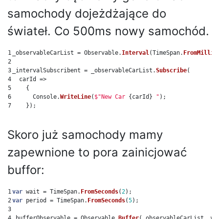
samochody dojeżdżające do
świateł. Co 500ms nowy samochód.
1

_observableCarList
=
Observable
.
Interval
(
TimeSpan
.
FromMillis
2

3

_intervalSubscribent
=
_observableCarList
.
Subscribe
(
4

carId
=>
5

{
6

Console
.
WriteLine
(
$"New Car 
{
carId
}
 "
);
});
Skoro już samochody mamy
zapewnione to pora zainicjować
buffor:
1

var
wait
=
TimeSpan
.
FromSeconds
(
2
);
2

var
period
=
TimeSpan
.
FromSeconds
(
5
);
3

_bufferObservable
=
Observable
.
Buffer
(
_observableCarList
,
wa