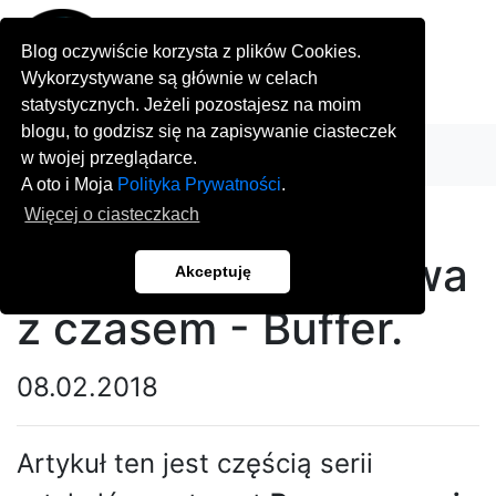
Blog oczywiście korzysta z plików Cookies.
Wykorzystywane są głównie w celach
statystycznych. Jeżeli pozostajesz na moim
blogu, to godzisz się na zapisywanie ciasteczek
w twojej przeglądarce.
A oto i Moja
Polityka Prywatności
.
Programowanie
Więcej o ciasteczkach
Reaktywne - Zabawa
Akceptuję
z czasem - Buffer.
08.02.2018
Artykuł ten jest częścią serii