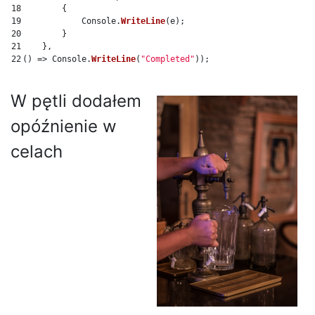
18

{
19

Console
.
WriteLine
(
e
);
20

}
21

},
()
=>
Console
.
WriteLine
(
"Completed"
));
W pętli dodałem
opóźnienie w
celach