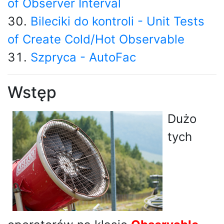
of Observer Interval
Bileciki do kontroli - Unit Tests
of Create Cold/Hot Observable
Szpryca - AutoFac
Wstęp
Dużo
tych