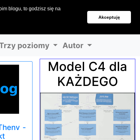
im blogu, to godzisz się na
Akceptuję
Trzy poziomy
Autor
Model C4 dla
KAŻDEGO
Thenv -
kt