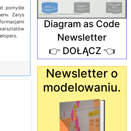
at pomyśle
env. Zarys
Diagram as Code
nformacjami
ztatów
Newsletter
lopers.
👉 DOŁĄCZ 👈
Newsletter o
modelowaniu.