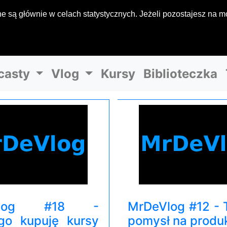
 są głównie w celach statystycznych. Jeżeli pozostajesz na mo
casty
Vlog
Kursy
Biblioteczka
Vlog #18 -
MrDeVlog #12 - 
go kupuję kursy
pomysł na produ