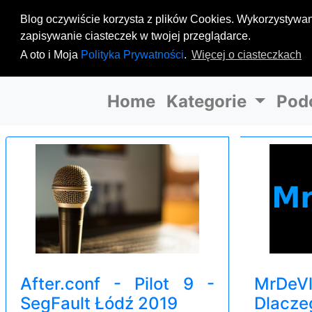
Blog oczywiście korzysta z plików Cookies. Wykorzystywane
zapisywanie ciasteczek w twojej przeglądarce.
A oto i Moja
Polityka Prywatności
.
Więcej o ciasteczkach
Home
Kategorie
Pod
After.conf - Pilot 9 -
MrDe
SegFault Łódź 2019
Dlacze