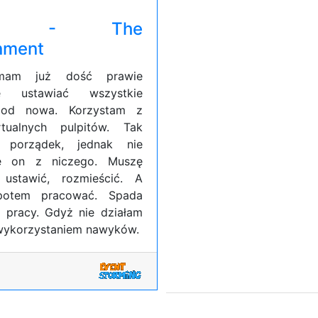
nv - The
nment
mam już dość prawie
ie ustawiać wszystkie
e od nowa. Korzystam z
rtualnych pulpitów. Tak
ę porządek, jednak nie
ię on z niczego. Muszę
 ustawić, rozmieścić. A
potem pracować. Spada
 pracy. Gdyż nie działam
 wykorzystaniem nawyków.