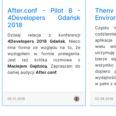
After.conf - Pilot 8 -
The
4Developers Gdańsk
Enviro
2018
Często 
codzienn
Dzisiaj relacja z konferencji
aplikacj
4Developers 2018 Gdańsk
. Nieco
wielu wi
inna forma ze względu na to, że
utrzymuj
wystąpiłem w formie prelegenta.
bierze s
Jest też krótka rozmowa z
wszystko
Maciejem Gajdzicą
. Zapraszam do
dopiero 
ósmej audycji
After.conf
.
wydajność
w pełni z
05.12.2018
02.09.2018