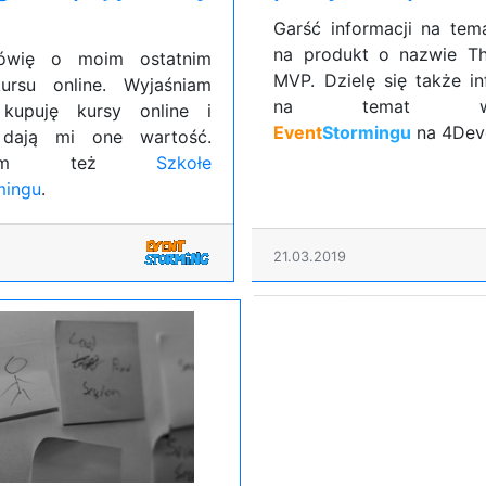
Garść informacji na tem
na produkt o nazwie Th
mówię o moim ostatnim
MVP. Dzielę się także i
ursu online. Wyjaśniam
na temat wars
 kupuję kursy online i
Event
Stormingu
na 4Deve
 dają mi one wartość.
minam też
Szkołe
mingu
.
21.03.2019