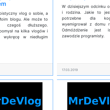
em
W dzisiejszym odcinku 
i rodzina. Jakie to je
oistyczny vlog o sobie, a
potrzebne dla ko
Moim blogu. Ale może to
wyemigrował z domu ro
ź czegoś dłuższego.
Odmóżdżenie jest i
pomysł na kilka vlogów i
zawodzie programisty.
e wykręcę w niedługim
17.03.2019