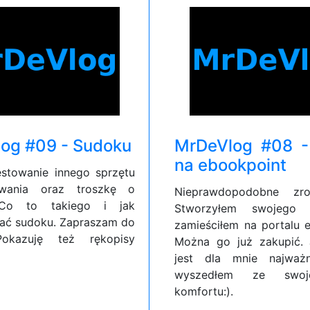
og #09 - Sudoku
MrDeVlog #08 -
na ebookpoint
estowanie innego sprzętu
wania oraz troszkę o
Nieprawdopodobne zro
Co to takiego i jak
Stworzyłem swojego
ać sudoku. Zapraszam do
zamieściłem na portalu 
Pokazuję też rękopisy
Można go już zakupić.
jest dla mnie najważn
wyszedłem ze swoje
komfortu:).