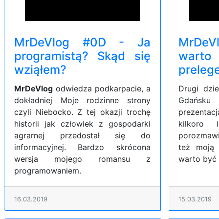
MrDeVlog #0D - Ja
MrDeV
programistą? Skąd się
wa
wziąłem?
preleg
MrDeVlog
odwiedza podkarpacie, a
Drugi dzi
dokładniej Moje rodzinne strony
Gdańsku
czyli Niebocko. Z tej okazji trochę
prezentacj
historii jak człowiek z gospodarki
kilkoro 
agrarnej przedostał się do
porozmawi
informacyjnej. Bardzo skrócona
też moją 
wersja mojego romansu z
warto być 
programowaniem.
16.03.2019
15.03.2019