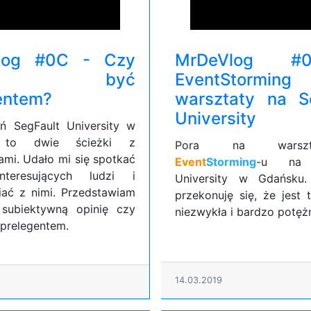
log #0C - Czy
MrDeVlog 
rto być
EventStorming
entem?
warsztaty na S
University
eń SegFault University w
 to dwie ścieżki z
Pora na warsz
ami. Udało mi się spotkać
Event
Storming
-u na 
interesujących ludzi i
University w Gdańsku.
ać z nimi. Przedstawiam
przekonuję się, że jest 
subiektywną opinię czy
niezwykła i bardzo potęż
prelegentem.
14.03.2019