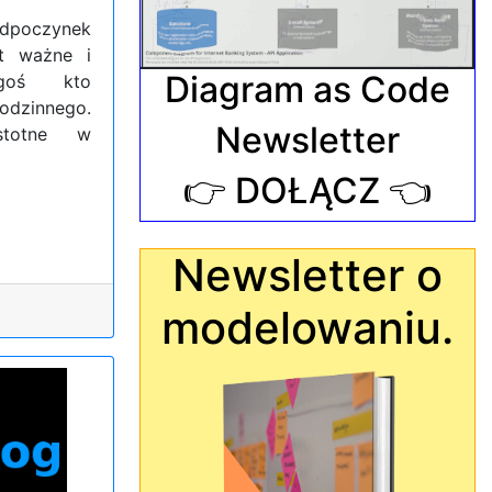
odpoczynek
st ważne i
Diagram as Code
goś kto
dzinnego.
Newsletter
stotne w
👉 DOŁĄCZ 👈
Newsletter o
modelowaniu.