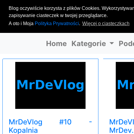
Blog oczywiście korzysta z plików Cookies. Wykorzystywane
zapisywanie ciasteczek w twojej przeglądarce.
A oto i Moja
Polityka Prywatności
.
Więcej o ciasteczkach
Home
Kategorie
Pod
MrDeVlog #10 -
MrDe
Kopalnia
MrDev.