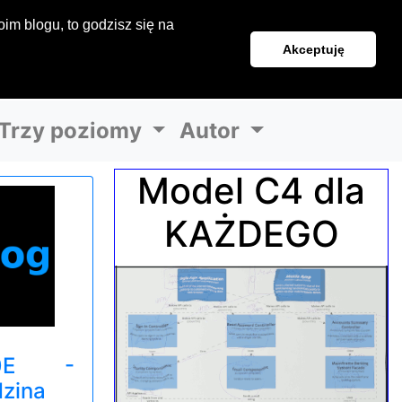
im blogu, to godzisz się na
Akceptuję
Trzy poziomy
Autor
Model C4 dla
KAŻDEGO
#0E -
dzina