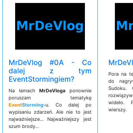
MrDeVlog #0A - Co
MrDeVl
dalej z tym
Pora na t
EventStormingiem?
do nagry
Sudoku. 
Na łamach
MrDeVloga
ponownie
rozwiązyw
poruszam tematykę
wideło. 
Event
Storming
-u. Co dalej po
wierszy.
wypisaniu zdarzeń. Ale nie to jest
najważniejsze... Najważniejszy jest
szum brody...