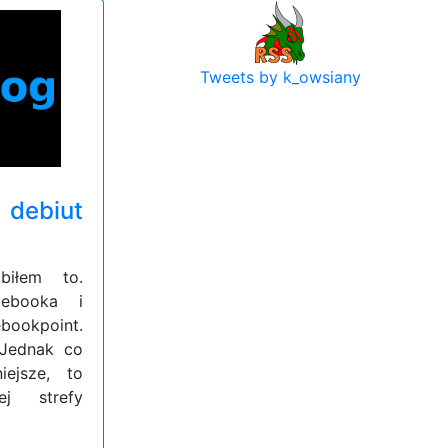
Tweets by k_owsiany
 debiut
biłem to.
 ebooka i
ebookpoint.
 Jednak co
iejsze, to
j strefy