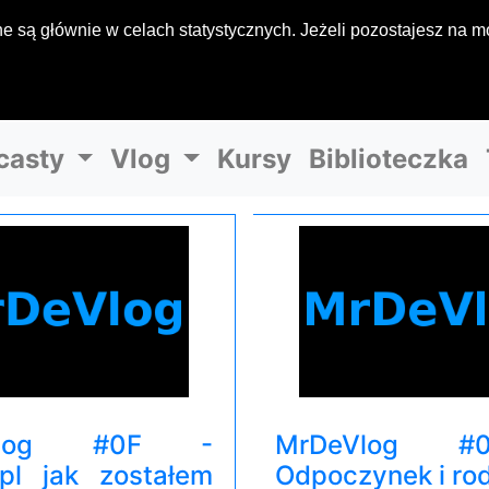
 są głównie w celach statystycznych. Jeżeli pozostajesz na mo
casty
Vlog
Kursy
Biblioteczka
Vlog #0F -
MrDeVlog 
pl jak zostałem
Odpoczynek i ro