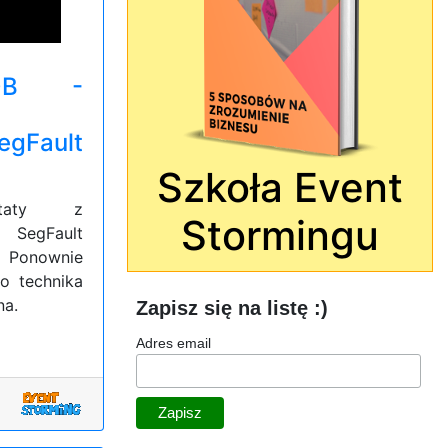
#0B -
egFault
Szkoła Event
taty z
Stormingu
SegFault
 Ponownie
to technika
na.
Zapisz się na listę :)
Adres email