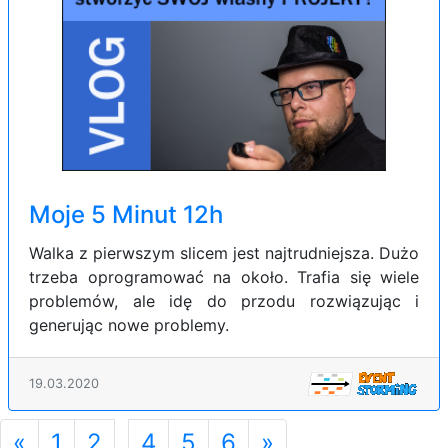
Moje 5 Minut 12h
Walka z pierwszym slicem jest najtrudniejsza. Dużo
trzeba oprogramować na około. Trafia się wiele
problemów, ale idę do przodu rozwiązując i
generując nowe problemy.
19.03.2020
«
Previous
1
2
4
5
6
»
Next